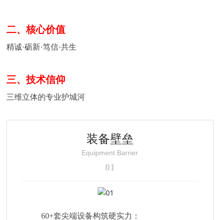
员
二、核心价值
工
天
精诚·砺新·笃信·共生
地
人
三、技术信仰
才
三维立体的专业护城河
招
聘
九
装备壁垒
游
Equipment Barrier
在
01
线
官
方
官
网-
60+套尖端设备构筑硬实力：