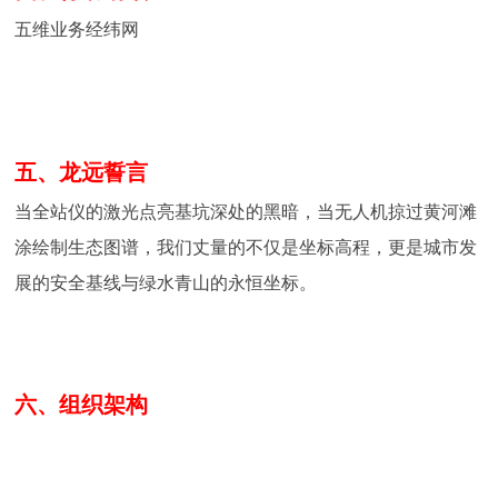
五维业务经纬网
五、龙远誓言
当全站仪的激光点亮基坑深处的黑暗，当无人机掠过黄河滩
涂绘制生态图谱，我们丈量的不仅是坐标高程，更是城市发
展的安全基线与绿水青山的永恒坐标。
六、组织架构