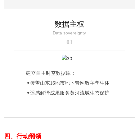
数据主权
Data sovereignty
03
建立自主时空数据库：
✦覆盖山东16地市地下管网数字孪生体
✦遥感解译成果服务黄河流域生态保护
四、行动纲领